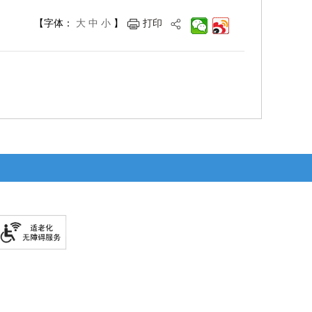
【字体：
大
中
小
】
打印