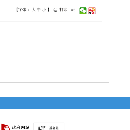
【字体：
大
中
小
】
打印