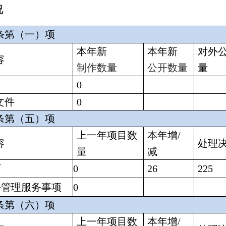
况
条第（一）项
本年新
本年新
对外
容
制作数量
公开数量
量
0
文件
0
条第（五）项
上一年项目数
本年增/
容
处理
量
减
可
0
26
225
外管理服务事项
0
条第（六）项
上一年项目数
本年增/