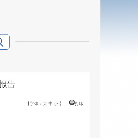
度报告
【字体：
大
中
小
】
打印