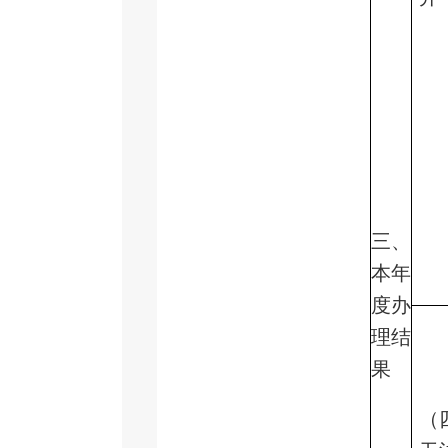
三、
本年
度办
理结
果
（