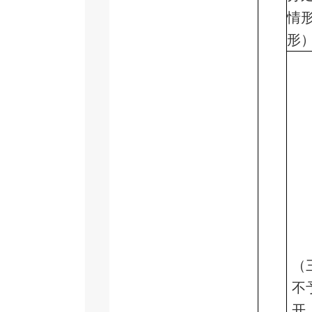
情
形
（
不
开