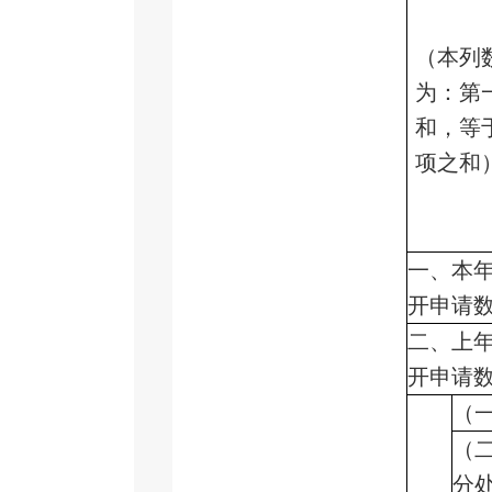
（本列
为：第
和，等
项之和
一、本
开申请
二、上
开申请
（
（
分