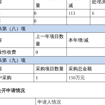
容
处理
量
减
罚
0
113
6
制
0
条第（八）项
上一年项目数
容
本年增/减
量
业性收费
0
条第（九）项
容
采购项目数量
采购总金额
中采购
1
150万元
公开申请情况
申请人情况