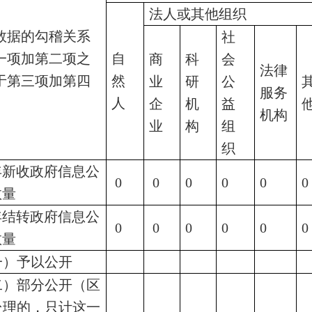
法人或其他组织
数据的勾稽关系
社
一项加第二项之
自
商
科
会
法律
于第三项加第四
然
业
研
公
服务
）
人
企
机
益
机构
业
构
组
织
年新收政府信息公
0
0
0
0
0
0
数量
年结转政府信息公
0
0
0
0
0
0
数量
一）予以公开
二）部分公开（区
处理的，只计这一