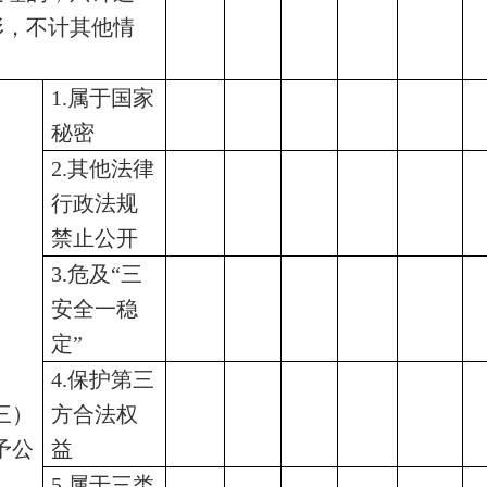
形，不计其他情
）
1.属于国家
秘密
2.其他法律
行政法规
禁止公开
3.危及“三
安全一稳
定”
4.保护第三
三）
方合法权
予公
益
5.属于三类