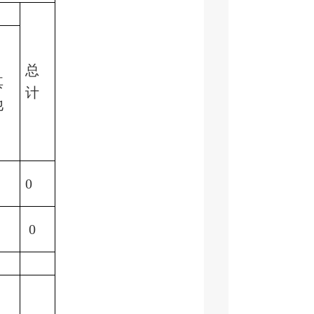
总
其
计
他
0
0