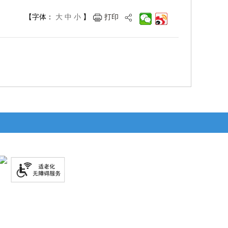
【字体：
大
中
小
】
打印